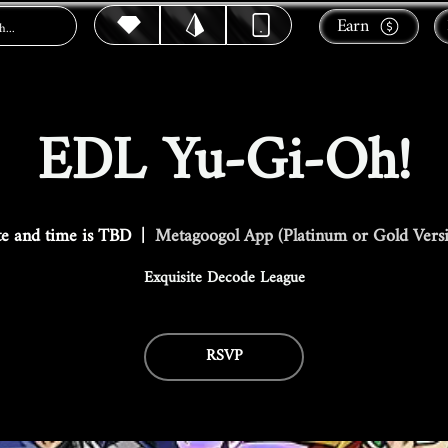
Earn
EDL Yu-Gi-Oh!
e and time is TBD
  |  
Metagoogol App (Platinum or Gold Vers
Exquisite Decode League
RSVP