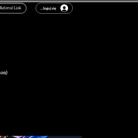
Referral Link
Zaloguj się
ion)